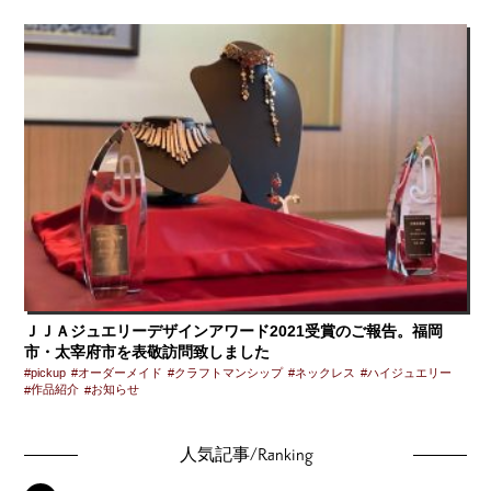
ＪＪＡジュエリーデザインアワード2021受賞のご報告。福岡
市・太宰府市を表敬訪問致しました
pickup
オーダーメイド
クラフトマンシップ
ネックレス
ハイジュエリー
作品紹介
お知らせ
/Ranking
人気記事