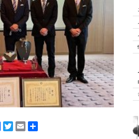
Facebook
Twitter
Email
共
有