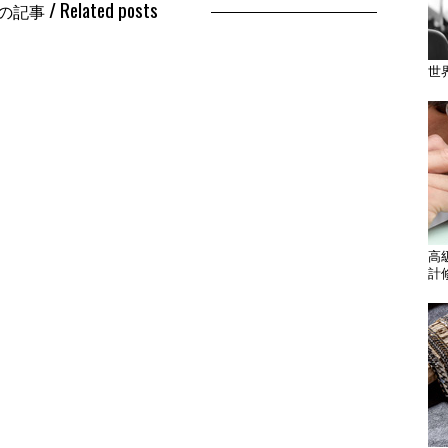
/ Related posts
の記事
世
高
計